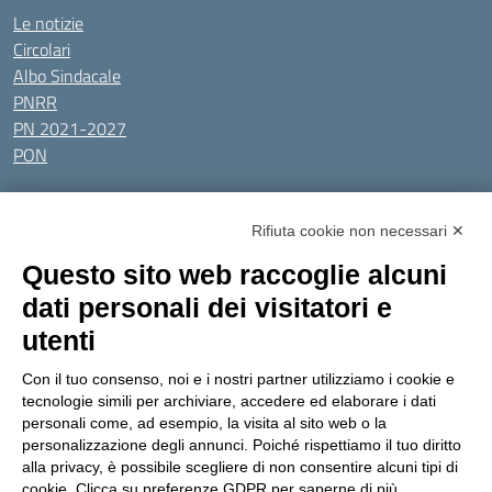
Le notizie
Circolari
Albo Sindacale
PNRR
PN 2021-2027
PON
Tutti gli argomenti
Rifiuta cookie non necessari ✕
Amministrazione Trasparente
Albo online
Privacy Policy
Questo sito web raccoglie alcuni
Dichiarazione di accessibilità
Obiettivi di accessibilità
dati personali dei visitatori e
Seguici su:
utenti
Con il tuo consenso, noi e i nostri partner utilizziamo i cookie e
Indirizzo:
Via Gaetano Donizetti 30, Collegno
tecnologie simili per archiviare, accedere ed elaborare i dati
Centralino:
0114053925
Email:
toic8cg002@istruzione.it
personali come, ad esempio, la visita al sito web o la
Posta elettronica certificata (PEC):
toic8cg002@pec.istruzione.it
personalizzazione degli annunci. Poiché rispettiamo il tuo diritto
alla privacy, è possibile scegliere di non consentire alcuni tipi di
Codice fiscale: 95641450010
cookie. Clicca su preferenze GDPR per saperne di più.