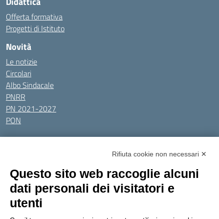
Didattica
Offerta formativa
Progetti di Istituto
Novità
Le notizie
Circolari
Albo Sindacale
PNRR
PN 2021-2027
PON
Tutti gli argomenti
Rifiuta cookie non necessari ✕
Amministrazione Trasparente
Albo online
Privacy Policy
Questo sito web raccoglie alcuni
Dichiarazione di accessibilità
Obiettivi di accessibilità
dati personali dei visitatori e
Seguici su:
utenti