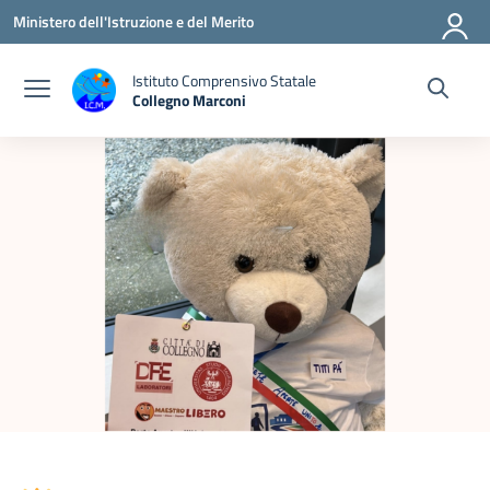
Vai ai contenuti
Vai al menu di navigazione
Vai al footer
Ministero dell'Istruzione e del Merito
Istituto Comprensivo Statale
Collegno Marconi